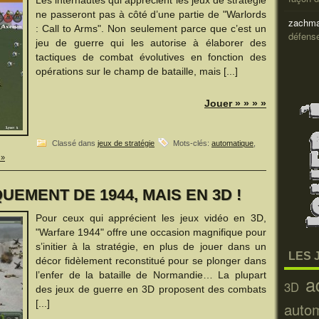
Les internautes qui apprécient les jeux de stratégie
ne passeront pas à côté d’une partie de "Warlords
zachma
: Call to Arms". Non seulement parce que c’est un
défens
jeu de guerre qui les autorise à élaborer des
tactiques de combat évolutives en fonction des
opérations sur le champ de bataille, mais [...]
Jouer » » » »
Classé dans
jeux de stratégie
Mots-clés:
automatique
,
 »
EMENT DE 1944, MAIS EN 3D !
Pour ceux qui apprécient les jeux vidéo en 3D,
"Warfare 1944" offre une occasion magnifique pour
s’initier à la stratégie, en plus de jouer dans un
LES 
décor fidèlement reconstitué pour se plonger dans
l’enfer de la bataille de Normandie… La plupart
a
3D
des jeux de guerre en 3D proposent des combats
[...]
auto