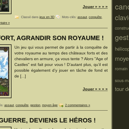
can
Jouer » » » »
clav
Classé dans
jeux en 3D
Mots-clés:
assaut
,
conquête
,
taire »
constru
ges
FORT, AGRANDIR SON ROYAUME !
Un jeu qui vous permet de partir à la conquête de
hélico
votre royaume au temps des châteaux forts et des
moye
chevaliers en armure, ça vous tente ? Alors "Age of
Castles" est fait pour vous ! D’autant plus, qu’il est
romain
possible également d’y jouer en tâche de fond et
de [...]
sous-m
tour 
Jouer » » » »
és:
assaut
,
conquête
,
gestion
,
moyen âge
2 commentaires »
GUERRE, DEVIENS LE HÉROS !