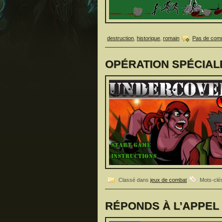
destruction
,
historique
,
romain
Pas de comm
OPÉRATION SPÉCIALE,
Classé dans
jeux de combat
Mots-clé
RÉPONDS À L’APPEL