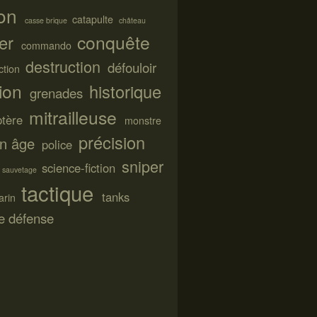
on
catapulte
casse brique
château
conquête
ier
commando
destruction
défouloir
ction
tion
historique
grenades
mitrailleuse
ptère
monstre
précision
n âge
police
sniper
science-fiction
sauvetage
tactique
tanks
arin
de défense