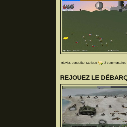
clavier
,
conquête
,
tactique
2 commentaires
REJOUEZ LE DÉBARQU