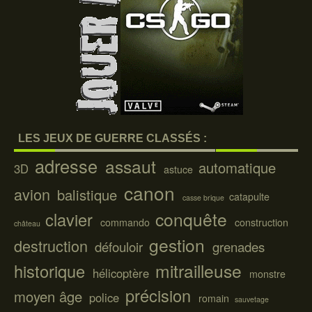
LES JEUX DE GUERRE CLASSÉS :
adresse
assaut
automatique
3D
astuce
canon
avion
balistique
catapulte
casse brique
conquête
clavier
commando
construction
château
gestion
destruction
défouloir
grenades
mitrailleuse
historique
hélicoptère
monstre
précision
moyen âge
police
romain
sauvetage