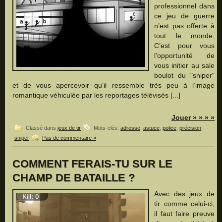
professionnel dans
ce jeu de guerre
n’est pas offerte à
tout le monde.
C’est pour vous
l’opportunité de
vous initier au sale
boulot du "sniper"
et de vous apercevoir qu’il ressemble très peu à l’image
romantique véhiculée par les reportages télévisés [...]
Jouer » » » »
Classé dans
jeux de tir
Mots-clés:
adresse
,
astuce
,
police
,
précision
,
sniper
Pas de commentaire »
COMMENT FERAIS-TU SUR LE
CHAMP DE BATAILLE ?
Avec des jeux de
tir comme celui-ci,
il faut faire preuve