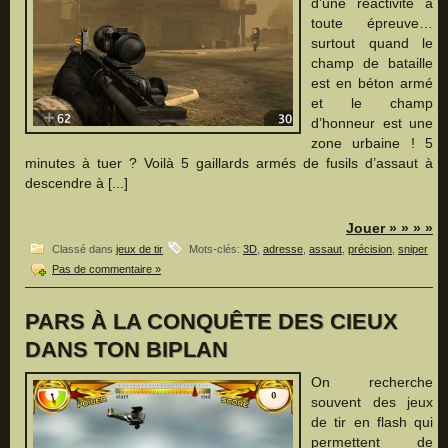
d’une réactivité à
toute épreuve…
surtout quand le
champ de bataille
est en béton armé
et le champ
d’honneur est une
zone urbaine ! 5
minutes à tuer ? Voilà 5 gaillards armés de fusils d’assaut à
descendre à [...]
Jouer » » » »
Classé dans
jeux de tir
Mots-clés:
3D
,
adresse
,
assaut
,
précision
,
sniper
Pas de commentaire »
PARS À LA CONQUÊTE DES CIEUX
DANS TON BIPLAN
On recherche
souvent des jeux
de tir en flash qui
permettent de