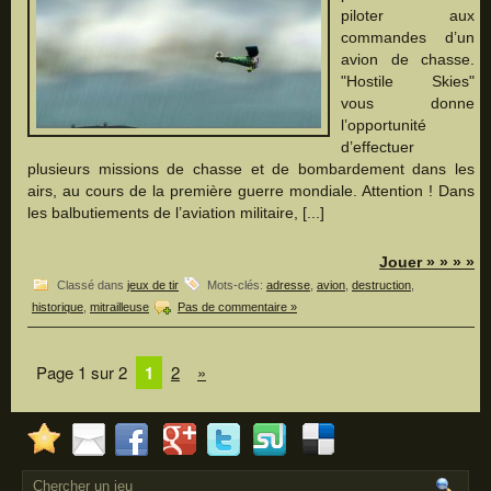
piloter aux
commandes d’un
avion de chasse.
"Hostile Skies"
vous donne
l’opportunité
d’effectuer
plusieurs missions de chasse et de bombardement dans les
airs, au cours de la première guerre mondiale. Attention ! Dans
les balbutiements de l’aviation militaire, [...]
Jouer » » » »
Classé dans
jeux de tir
Mots-clés:
adresse
,
avion
,
destruction
,
historique
,
mitrailleuse
Pas de commentaire »
Page 1 sur 2
1
2
»