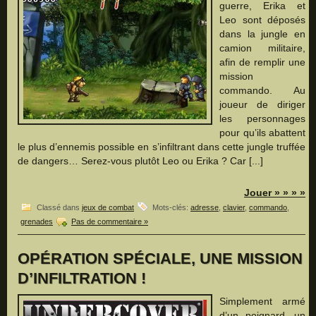
guerre, Erika et
Leo sont déposés
dans la jungle en
camion militaire,
afin de remplir une
mission
commando. Au
joueur de diriger
les personnages
pour qu’ils abattent
le plus d’ennemis possible en s’infiltrant dans cette jungle truffée
de dangers… Serez-vous plutôt Leo ou Erika ? Car [...]
Jouer » » » »
Classé dans
jeux de combat
Mots-clés:
adresse
,
clavier
,
commando
,
grenades
Pas de commentaire »
OPÉRATION SPÉCIALE, UNE MISSION
D’INFILTRATION !
Simplement armé
d’un poignard, un