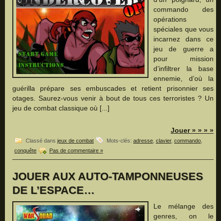
commando des
opérations
spéciales que vous
incarnez dans ce
jeu de guerre a
pour mission
d’infiltrer la base
ennemie, d’où la
guérilla prépare ses embuscades et retient prisonnier ses
otages. Saurez-vous venir à bout de tous ces terroristes ? Un
jeu de combat classique où [...]
Jouer » » » »
Classé dans
jeux de combat
Mots-clés:
adresse
,
clavier
,
commando
,
conquête
Pas de commentaire »
JOUER AUX AUTO-TAMPONNEUSES
DE L’ESPACE…
Le mélange des
genres, on le