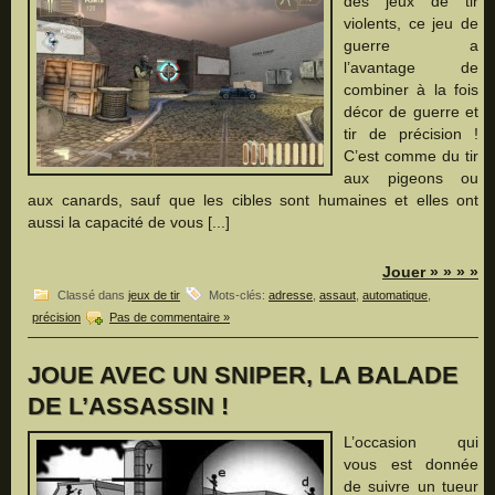
des jeux de tir
violents, ce jeu de
guerre a
l’avantage de
combiner à la fois
décor de guerre et
tir de précision !
C’est comme du tir
aux pigeons ou
aux canards, sauf que les cibles sont humaines et elles ont
aussi la capacité de vous [...]
Jouer » » » »
Classé dans
jeux de tir
Mots-clés:
adresse
,
assaut
,
automatique
,
précision
Pas de commentaire »
JOUE AVEC UN SNIPER, LA BALADE
DE L’ASSASSIN !
L’occasion qui
vous est donnée
de suivre un tueur