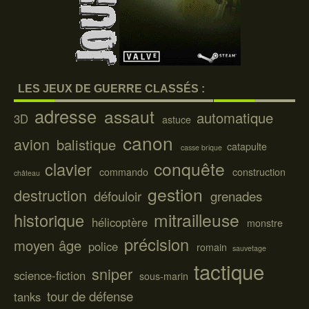
LES JEUX DE GUERRE CLASSÉS :
adresse
assaut
automatique
3D
astuce
canon
avion
balistique
catapulte
casse brique
conquête
clavier
commando
construction
château
gestion
destruction
défouloir
grenades
mitrailleuse
historique
hélicoptère
monstre
précision
moyen âge
police
romain
sauvetage
tactique
sniper
science-fiction
sous-marin
tour de défense
tanks