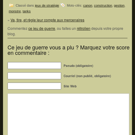
Classé dans
jeux de stratégie
Mots-clés:
canon
,
construction
,
gestion
,
monstre
,
tanks
«
Va, tire, et règle leur compte aux mercenaires
Commentez
ce jeu de guerre
, ou faites un
rétrolien
depuis votre propre
blog.
Ce jeu de guerre vous a plu ? Marquez votre score
en commentaire :
Pseudo (obligatoire)
Courriel (non publié, obligatoire)
Site Web