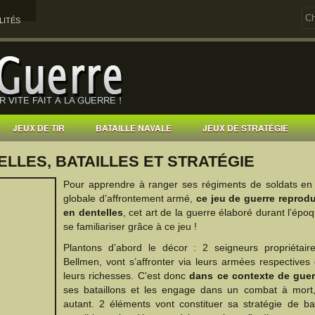
LITÉS
JEUX DE TIR
BATAILLE NAVALE
JEUX DE STRATÉGIE
LLES, BATAILLES ET STRATÉGIE
Pour apprendre à ranger ses régiments de soldats en o
globale d’affrontement armé,
ce jeu de guerre reprodu
en dentelles
, cet art de la guerre élaboré durant l’épo
se familiariser grâce à ce jeu !
Plantons d’abord le décor : 2 seigneurs propriétai
Bellmen, vont s’affronter via leurs armées respectives q
leurs richesses. C’est donc
dans ce contexte de guer
ses bataillons et les engage dans un combat à mort,
autant. 2 éléments vont constituer sa stratégie de ba