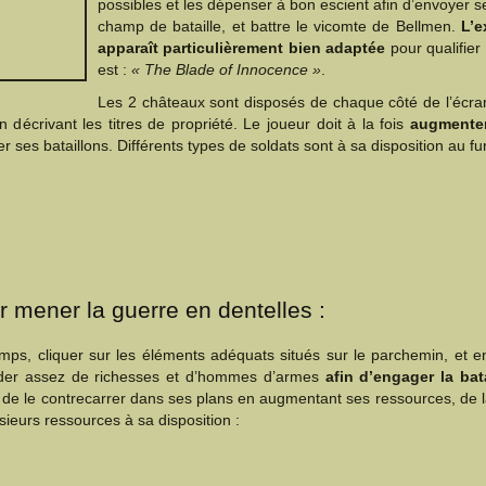
possibles et les dépenser à bon escient afin d’envoyer 
champ de bataille, et battre le vicomte de Bellmen.
L’e
apparaît particulièrement bien adaptée
pour qualifier
est :
« The Blade of Innocence »
.
Les 2 châteaux sont disposés de chaque côté de l’écran
écrivant les titres de propriété. Le joueur doit à la fois
augmenter
 ses bataillons. Différents types de soldats sont à sa disposition au fur
 mener la guerre en dentelles :
temps, cliquer sur les éléments adéquats situés sur le parchemin, e
sséder assez de richesses et d’hommes d’armes
afin d’engager la ba
ort de le contrecarrer dans ses plans en augmentant ses ressources, d
usieurs ressources à sa disposition :