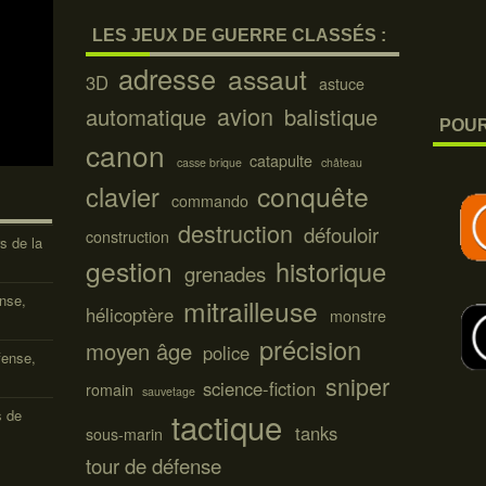
LES JEUX DE GUERRE CLASSÉS :
adresse
assaut
3D
astuce
avion
automatique
balistique
POUR
canon
catapulte
casse brique
château
conquête
clavier
commando
destruction
défouloir
construction
s de la
gestion
historique
grenades
ense,
mitrailleuse
hélicoptère
monstre
précision
moyen âge
police
fense,
sniper
science-fiction
romain
sauvetage
tactique
s de
tanks
sous-marin
tour de défense