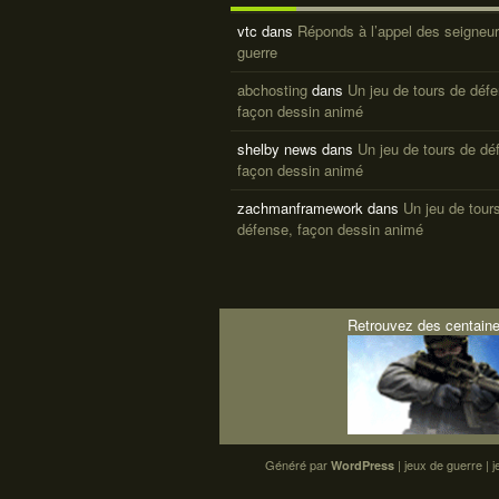
vtc
dans
Réponds à l’appel des seigneur
guerre
abchosting
dans
Un jeu de tours de déf
façon dessin animé
shelby news
dans
Un jeu de tours de dé
façon dessin animé
zachmanframework
dans
Un jeu de tour
défense, façon dessin animé
Retrouvez des centaine
Généré par
|
jeux de guerre
|
j
WordPress