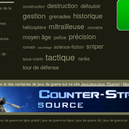
destruction
défouloir
construction
s de la
gestion
historique
grenades
ense,
mitrailleuse
hélicoptère
monstre
précision
moyen âge
police
fense,
sniper
science-fiction
romain
sauvetage
tactique
s de
tanks
sous-marin
tour de défense
s et des centaines de jeux de guerre sur ce site
JeuxJeuxJeux (Guerre)
|
Men
eux de guerre en ligne gratuit
|
jeux de guerre en ligne
|
jeux de guerre 3d
|
jeux de guerre pc