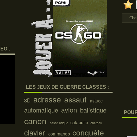
EO :
LES JEUX DE GUERRE CLASSÉS :
adresse
assaut
3D
astuce
avion
automatique
balistique
POUR
canon
catapulte
casse brique
château
conquête
clavier
commando