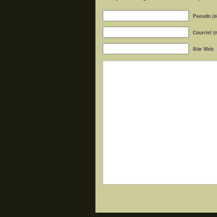
Pseudo (ob
Courriel (
Site Web