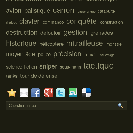
canon
avion
balistique
catapulte
casse brique
conquête
clavier
commando
construction
château
gestion
destruction
défouloir
grenades
mitrailleuse
historique
hélicoptère
monstre
précision
moyen âge
police
romain
sauvetage
tactique
sniper
science-fiction
sous-marin
tour de défense
tanks