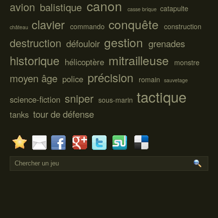
canon
avion
balistique
catapulte
casse brique
conquête
clavier
commando
construction
château
gestion
destruction
défouloir
grenades
mitrailleuse
historique
hélicoptère
monstre
précision
moyen âge
police
romain
sauvetage
tactique
sniper
science-fiction
sous-marin
tour de défense
tanks