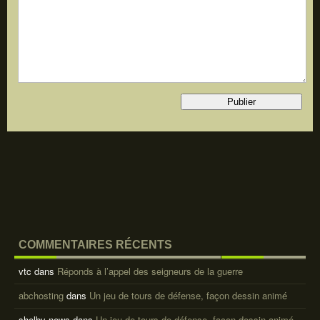
COMMENTAIRES RÉCENTS
vtc
dans
Réponds à l’appel des seigneurs de la guerre
abchosting
dans
Un jeu de tours de défense, façon dessin animé
shelby news
dans
Un jeu de tours de défense, façon dessin animé