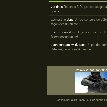
vtc
dans
Réponds à l’appel des seigneur
guerre
abchosting
dans
Un jeu de tours de déf
façon dessin animé
shelby news
dans
Un jeu de tours de dé
façon dessin animé
zachmanframework
dans
Un jeu de tour
défense, façon dessin animé
Retrouvez des centaine
Généré par
|
jeux de guerre
|
j
WordPress