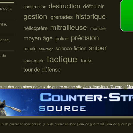
destruction
défouloir
construction
s de la
gestion
historique
grenades
ense,
mitrailleuse
hélicoptère
monstre
précision
moyen âge
police
fense,
sniper
science-fiction
romain
sauvetage
tactique
s de
tanks
sous-marin
tour de défense
s et des centaines de jeux de guerre sur ce site
JeuxJeuxJeux (Guerre)
|
Men
eux de guerre en ligne gratuit
|
jeux de guerre en ligne
|
jeux de guerre 3d
|
jeux de guerre pc