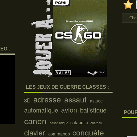
EO :
LES JEUX DE GUERRE CLASSÉS :
adresse
assaut
3D
astuce
avion
automatique
balistique
POUR
canon
catapulte
casse brique
château
conquête
clavier
commando