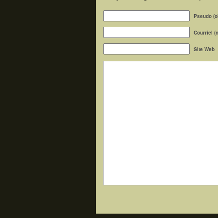
Pseudo (ob
Courriel (
Site Web