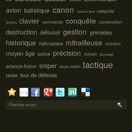
canon
avion
balistique
catapulte
casse brique
conquête
clavier
commando
construction
château
gestion
destruction
défouloir
grenades
mitrailleuse
historique
hélicoptère
monstre
précision
moyen âge
police
romain
sauvetage
tactique
sniper
science-fiction
sous-marin
tour de défense
tanks