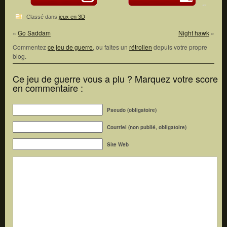
Classé dans
jeux en 3D
«
Go Saddam
Night hawk
»
Commentez
ce jeu de guerre
, ou faites un
rétrolien
depuis votre propre
blog.
Ce jeu de guerre vous a plu ? Marquez votre score
en commentaire :
Pseudo (obligatoire)
Courriel (non publié, obligatoire)
Site Web