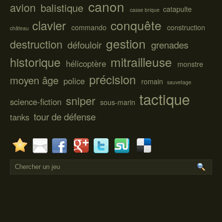
canon
avion
balistique
catapulte
casse brique
conquête
clavier
commando
construction
château
gestion
destruction
défouloir
grenades
mitrailleuse
historique
hélicoptère
monstre
précision
moyen âge
police
romain
sauvetage
tactique
sniper
science-fiction
sous-marin
tour de défense
tanks