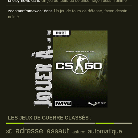
shelby news
dans
Un jeu de tours de défense, façon dessin animé
zachmanframework
dans
Un jeu de tours de défense, façon dessin
animé
LES JEUX DE GUERRE CLASSÉS :
adresse
assaut
automatique
3D
astuce