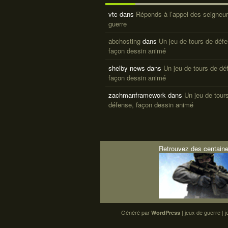
vtc
dans
Réponds à l’appel des seigneur
guerre
abchosting
dans
Un jeu de tours de déf
façon dessin animé
shelby news
dans
Un jeu de tours de dé
façon dessin animé
zachmanframework
dans
Un jeu de tour
défense, façon dessin animé
Retrouvez des centaine
Généré par
|
jeux de guerre
|
j
WordPress