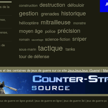
destruction
défouloir
construction
s de la
gestion
historique
grenades
ense,
mitrailleuse
hélicoptère
monstre
précision
moyen âge
police
fense,
sniper
science-fiction
romain
sauvetage
tactique
s de
tanks
sous-marin
tour de défense
s et des centaines de jeux de guerre sur ce site
JeuxJeuxJeux (Guerre)
|
Men
eux de guerre en ligne gratuit
|
jeux de guerre en ligne
|
jeux de guerre 3d
|
jeux de guerre pc