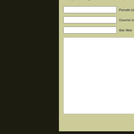
Pseudo (ob
Courriel (
Site Web