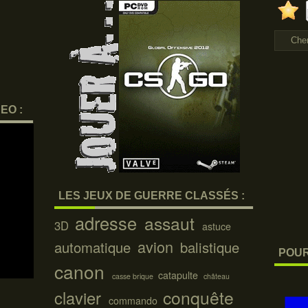
EO :
LES JEUX DE GUERRE CLASSÉS :
adresse
assaut
3D
astuce
avion
automatique
balistique
POUR
canon
catapulte
casse brique
château
conquête
clavier
commando