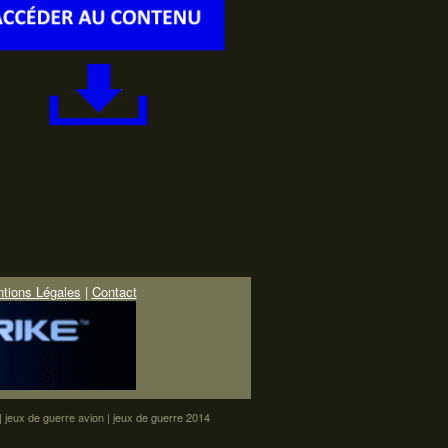
tions Légales
|
Contact
|
jeux de guerre avion
|
jeux de guerre 2014