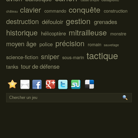
conquête
clavier
commando
construction
château
gestion
destruction
défouloir
grenades
mitrailleuse
historique
hélicoptère
monstre
précision
moyen âge
police
romain
sauvetage
tactique
sniper
science-fiction
sous-marin
tour de défense
tanks