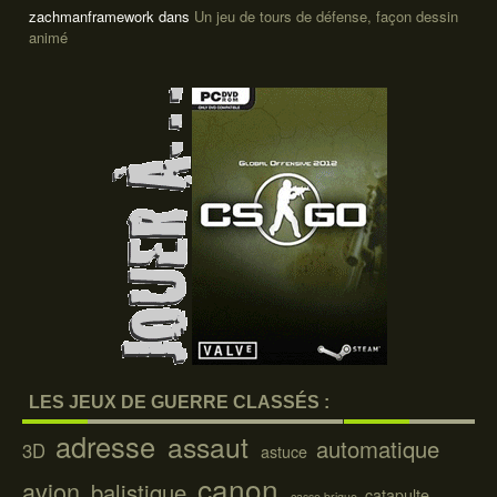
zachmanframework
dans
Un jeu de tours de défense, façon dessin
animé
LES JEUX DE GUERRE CLASSÉS :
adresse
assaut
automatique
3D
astuce
canon
avion
balistique
catapulte
casse brique