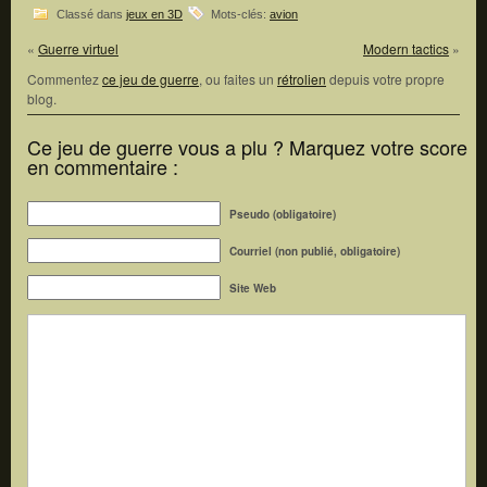
Classé dans
jeux en 3D
Mots-clés:
avion
«
Guerre virtuel
Modern tactics
»
Commentez
ce jeu de guerre
, ou faites un
rétrolien
depuis votre propre
blog.
Ce jeu de guerre vous a plu ? Marquez votre score
en commentaire :
Pseudo (obligatoire)
Courriel (non publié, obligatoire)
Site Web