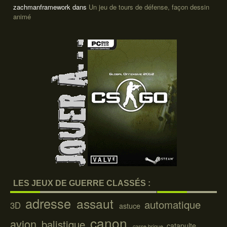
zachmanframework
dans
Un jeu de tours de défense, façon dessin
animé
LES JEUX DE GUERRE CLASSÉS :
adresse
assaut
automatique
3D
astuce
canon
avion
balistique
catapulte
casse brique