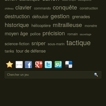
conquête
clavier
commando
construction
château
gestion
destruction
défouloir
grenades
mitrailleuse
historique
hélicoptère
monstre
précision
moyen âge
police
romain
sauvetage
tactique
sniper
science-fiction
sous-marin
tour de défense
tanks