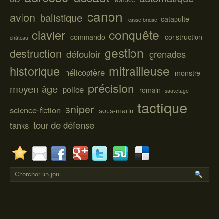
canon
avion
balistique
catapulte
casse brique
conquête
clavier
commando
construction
château
gestion
destruction
défouloir
grenades
mitrailleuse
historique
hélicoptère
monstre
précision
moyen âge
police
romain
sauvetage
tactique
sniper
science-fiction
sous-marin
tour de défense
tanks