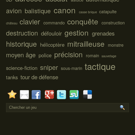
canon
avion
balistique
catapulte
casse brique
conquête
clavier
commando
construction
château
gestion
destruction
défouloir
grenades
mitrailleuse
historique
hélicoptère
monstre
précision
moyen âge
police
romain
sauvetage
tactique
sniper
science-fiction
sous-marin
tour de défense
tanks