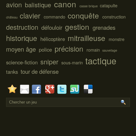
canon
avion
balistique
catapulte
casse brique
conquête
clavier
commando
construction
château
gestion
destruction
défouloir
grenades
mitrailleuse
historique
hélicoptère
monstre
précision
moyen âge
police
romain
sauvetage
tactique
sniper
science-fiction
sous-marin
tour de défense
tanks