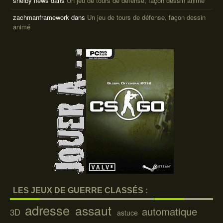
shelby news
dans
Un jeu de tours de défense, façon dessin animé
zachmanframework
dans
Un jeu de tours de défense, façon dessin
animé
LES JEUX DE GUERRE CLASSÉS :
adresse
assaut
automatique
3D
astuce