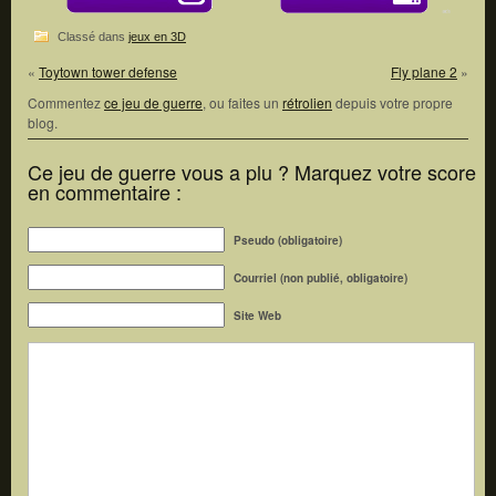
Classé dans
jeux en 3D
«
Toytown tower defense
Fly plane 2
»
Commentez
ce jeu de guerre
, ou faites un
rétrolien
depuis votre propre
blog.
Ce jeu de guerre vous a plu ? Marquez votre score
en commentaire :
Pseudo (obligatoire)
Courriel (non publié, obligatoire)
Site Web