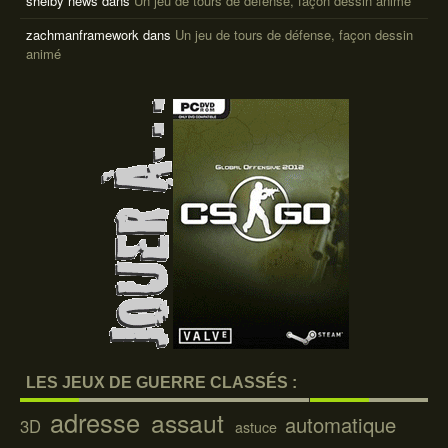
shelby news
dans
Un jeu de tours de défense, façon dessin animé
zachmanframework
dans
Un jeu de tours de défense, façon dessin
animé
LES JEUX DE GUERRE CLASSÉS :
adresse
assaut
automatique
3D
astuce