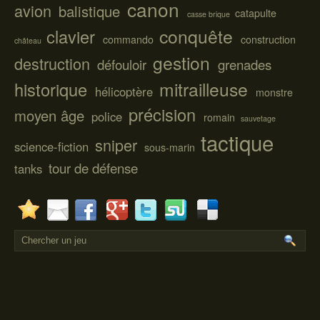
canon
avion
balistique
catapulte
casse brique
conquête
clavier
commando
construction
château
gestion
destruction
défouloir
grenades
mitrailleuse
historique
hélicoptère
monstre
précision
moyen âge
police
romain
sauvetage
tactique
sniper
science-fiction
sous-marin
tour de défense
tanks