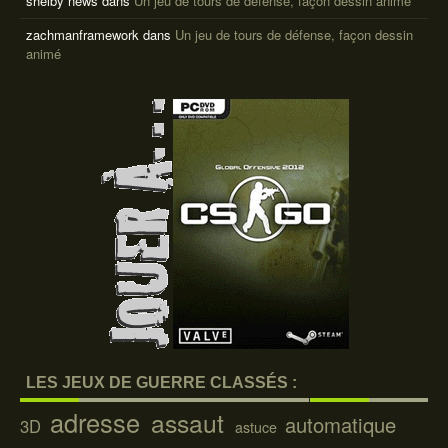
shelby news
dans
Un jeu de tours de défense, façon dessin animé
zachmanframework
dans
Un jeu de tours de défense, façon dessin
animé
LES JEUX DE GUERRE CLASSÉS :
adresse
assaut
automatique
3D
astuce