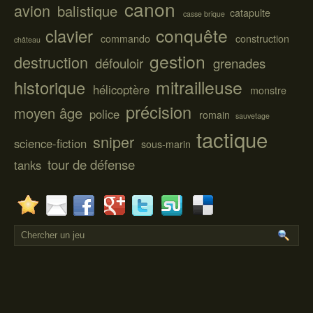
canon
avion
balistique
catapulte
casse brique
conquête
clavier
commando
construction
château
gestion
destruction
défouloir
grenades
mitrailleuse
historique
hélicoptère
monstre
précision
moyen âge
police
romain
sauvetage
tactique
sniper
science-fiction
sous-marin
tour de défense
tanks