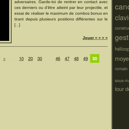
adversaires. Garde-toi de rentrer en contact avec
can
ces derniers ou d’être atteint par leur projectile, et
essai de réaliser le maximum de combos bonus en
clav
tirant depuis plusieurs positions différentes sur le
[...]
constru
ges
Jouer » » » »
hélico
moye
«
…
10
20
30
…
46
47
48
49
50
romain
sous-m
tour 