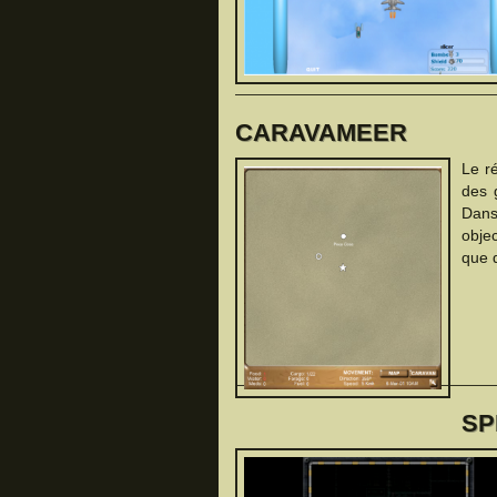
CARAVAMEER
Le r
des g
Dans
obje
que d
SP