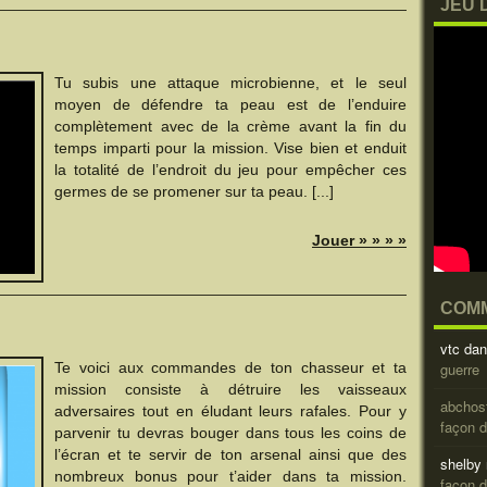
JEU 
Tu subis une attaque microbienne, et le seul
moyen de défendre ta peau est de l’enduire
complètement avec de la crème avant la fin du
temps imparti pour la mission. Vise bien et enduit
la totalité de l’endroit du jeu pour empêcher ces
germes de se promener sur ta peau. [...]
Jouer » » » »
COMM
vtc
da
Te voici aux commandes de ton chasseur et ta
guerre
mission consiste à détruire les vaisseaux
abchos
adversaires tout en éludant leurs rafales. Pour y
façon 
parvenir tu devras bouger dans tous les coins de
l’écran et te servir de ton arsenal ainsi que des
shelby
nombreux bonus pour t’aider dans ta mission.
façon 