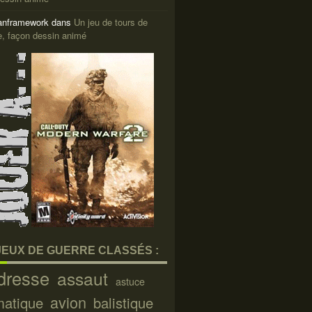
nframework
dans
Un jeu de tours de
e, façon dessin animé
JEUX DE GUERRE CLASSÉS :
dresse
assaut
astuce
avion
matique
balistique