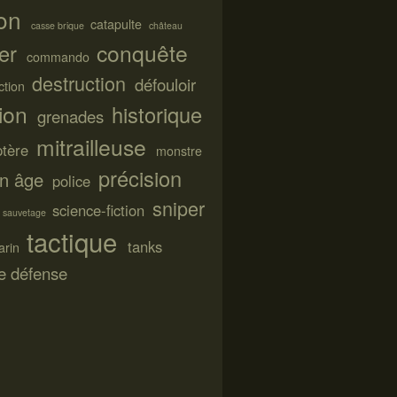
on
catapulte
casse brique
château
conquête
ier
commando
destruction
défouloir
ction
tion
historique
grenades
mitrailleuse
ptère
monstre
précision
n âge
police
sniper
science-fiction
sauvetage
tactique
tanks
arin
de défense