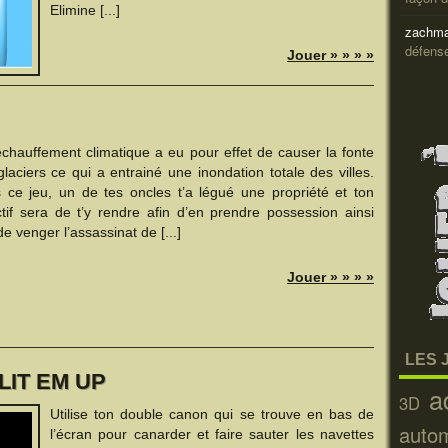
Elimine [...]
zachma
défens
Jouer » » » »
échauffement climatique a eu pour effet de causer la fonte
laciers ce qui a entrainé une inondation totale des villes.
 ce jeu, un de tes oncles t’a légué une propriété et ton
ctif sera de t’y rendre afin d’en prendre possession ainsi
e venger l’assassinat de [...]
Jouer » » » »
LES 
LIT EM UP
a
3D
Utilise ton double canon qui se trouve en bas de
auto
l’écran pour canarder et faire sauter les navettes